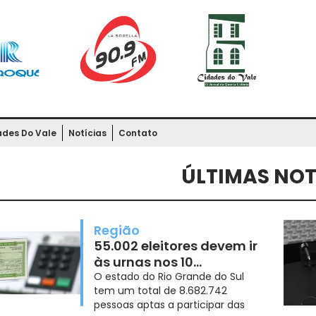
ades Do Vale
Notícias
Contato
ÚLTIMAS NOT
Região
55.002 eleitores devem ir
às urnas nos 10
municípios da região
O estado do Rio Grande do Sul
tem um total de 8.682.742
pessoas aptas a participar das