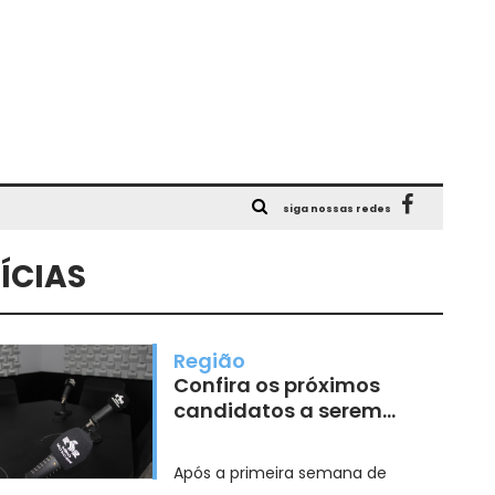
siga nossas redes
ÍCIAS
Região
Confira os próximos
candidatos a serem
entrevistados na Rádio
São Roque
Após a primeira semana de